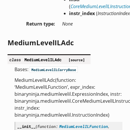
(
CoreMediumLevelILInstructio
instr_index
(
InstructionIndex
Return type
None
MediumLevelILAdc
class
MediumLevelILAdc
[source]
Bases:
MediumLevelILCarryBase
MediumLevelILAdc(function:
‘MediumLevelILFunction’, expr_index:
binaryninja.mediumlevelil.ExpressionIndex, instr:
binaryninja.mediumlevelil.CoreMediumLevelILInstruc
instr_index:
binaryninja.mediumlevelil.InstructionIndex)
__init__
(
function
:
MediumLevelILFunction
,