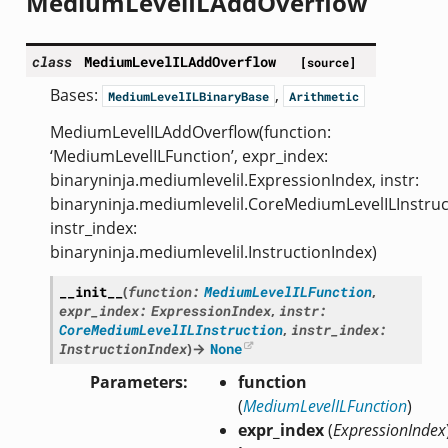
MediumLevelILAddOverflow
class
MediumLevelILAddOverflow
[source]
Bases:
,
MediumLevelILBinaryBase
Arithmetic
MediumLevelILAddOverflow(function:
‘MediumLevelILFunction’, expr_index:
binaryninja.mediumlevelil.ExpressionIndex, instr:
binaryninja.mediumlevelil.CoreMediumLevelILInstruc
instr_index:
binaryninja.mediumlevelil.InstructionIndex)
__init__
(
function
:
MediumLevelILFunction
,
expr_index
:
ExpressionIndex
,
instr
:
CoreMediumLevelILInstruction
,
instr_index
:
InstructionIndex
)
→
None
Parameters
function
(
MediumLevelILFunction
)
expr_index
(
ExpressionIndex