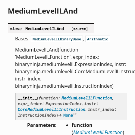
MediumLevelILAnd
class
MediumLevelILAnd
[source]
Bases:
,
MediumLevelILBinaryBase
Arithmetic
MediumLevelILAnd(function:
‘MediumLevelILFunction’, expr_index:
binaryninja.mediumlevelil.ExpressionIndex, instr:
binaryninja.mediumlevelil.CoreMediumLevelILInstruc
instr_index:
binaryninja.mediumlevelil.InstructionIndex)
__init__
(
function
:
MediumLevelILFunction
,
expr_index
:
ExpressionIndex
,
instr
:
CoreMediumLevelILInstruction
,
instr_index
:
InstructionIndex
)
→
None
Parameters
function
(
MediumLevelILFunction
)