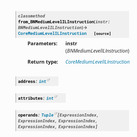
classmethod
from_BNMediumLevelILInstruction
(
instr
:
BNMediumLevelILInstruction
)
→
CoreMediumLevelILInstruction
[source]
Parameters
instr
(
BNMediumLevelILInstruction
)
Return type
CoreMediumLevelILInstruction
address
:
int
attributes
:
int
operands
:
Tuple
[
ExpressionIndex
,
ExpressionIndex
,
ExpressionIndex
,
ExpressionIndex
,
ExpressionIndex
]