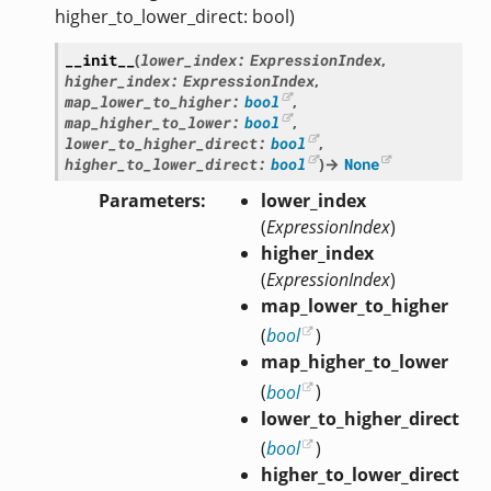
higher_to_lower_direct: bool)
__init__
(
lower_index
:
ExpressionIndex
,
higher_index
:
ExpressionIndex
,
map_lower_to_higher
:
bool
,
map_higher_to_lower
:
bool
,
lower_to_higher_direct
:
bool
,
higher_to_lower_direct
:
bool
)
→
None
Parameters
lower_index
(
ExpressionIndex
)
higher_index
(
ExpressionIndex
)
map_lower_to_higher
(
bool
)
map_higher_to_lower
(
bool
)
lower_to_higher_direct
(
bool
)
higher_to_lower_direct