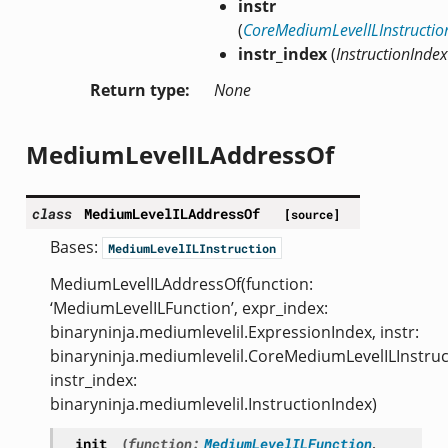
instr
(
CoreMediumLevelILInstructio
instr_index
(
InstructionIndex
Return type
None
MediumLevelILAddressOf
class
MediumLevelILAddressOf
[source]
Bases:
MediumLevelILInstruction
MediumLevelILAddressOf(function:
‘MediumLevelILFunction’, expr_index:
binaryninja.mediumlevelil.ExpressionIndex, instr:
binaryninja.mediumlevelil.CoreMediumLevelILInstruc
instr_index:
binaryninja.mediumlevelil.InstructionIndex)
__init__
(
function
:
MediumLevelILFunction
,