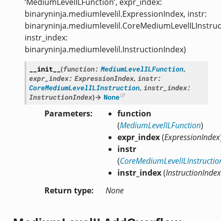
‘MediumLevelILFunction’, expr_index:
binaryninja.mediumlevelil.ExpressionIndex, instr:
binaryninja.mediumlevelil.CoreMediumLevelILInstruc
instr_index:
binaryninja.mediumlevelil.InstructionIndex)
__init__
(
function
:
MediumLevelILFunction
,
expr_index
:
ExpressionIndex
,
instr
:
CoreMediumLevelILInstruction
,
instr_index
:
InstructionIndex
)
→
None
Parameters
function
(
MediumLevelILFunction
)
expr_index
(
ExpressionIndex
instr
(
CoreMediumLevelILInstructio
instr_index
(
InstructionIndex
Return type
None