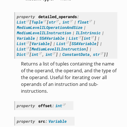
property
detailed_operands
:
List
[
Tuple
[
str
,
int
|
float
|
MediumLevelILOperationAndSize
|
MediumLevelILInstruction
|
ILIntrinsic
|
Variable
|
SSAVariable
|
List
[
int
]
|
List
[
Variable
]
|
List
[
SSAVariable
]
|
List
[
MediumLevelILInstruction
]
|
Dict
[
int
,
int
]
|
ConstantData
,
str
]
]
Returns a list of tuples containing the name
of the operand, the operand, and the type of
the operand. Useful for iterating over all
operands of an instruction and sub-
instructions.
property
offset
:
int
property
src
:
Variable