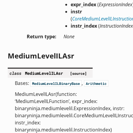
expr_index
(
ExpressionIndex
instr
(
CoreMediumLevelILInstructio
instr_index
(
InstructionIndex
Return type
None
MediumLevelILAsr
class
MediumLevelILAsr
[source]
Bases:
,
MediumLevelILBinaryBase
Arithmetic
MediumLevelILAsr(function:
‘MediumLevelILFunction’, expr_index:
binaryninja.mediumlevelil.ExpressionIndex, instr:
binaryninja.mediumlevelil.CoreMediumLevelILInstruc
instr_index:
binaryninja.mediumlevelil.InstructionIndex)