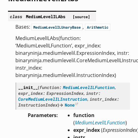
class
MediumLevelILAbs
[source]
Bases:
,
MediumLevelILUnaryBase
Arithmetic
MediumLevelILAbs(function:
‘MediumLevelILFunction’, expr_index:
binaryninja.mediumlevelil.ExpressionIndex, instr:
binaryninja.mediumlevelil.CoreMediumLevelILInstruc
instr_index:
binaryninja.mediumlevelil.InstructionIndex)
__init__
(
function
:
MediumLevelILFunction
,
expr_index
:
ExpressionIndex
,
instr
:
CoreMediumLevelILInstruction
,
instr_index
:
InstructionIndex
)
→
None
Parameters
function
(
MediumLevelILFunction
)
expr_index
(
ExpressionIndex
instr