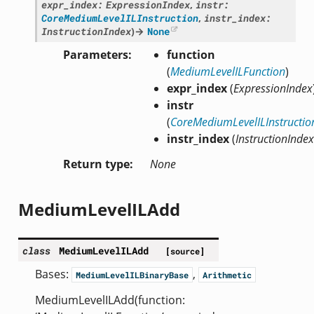
expr_index
:
ExpressionIndex
,
instr
:
CoreMediumLevelILInstruction
,
instr_index
:
InstructionIndex
)
→
None
Parameters
function
(
MediumLevelILFunction
)
expr_index
(
ExpressionIndex
instr
(
CoreMediumLevelILInstructio
instr_index
(
InstructionIndex
Return type
None
MediumLevelILAdd
class
MediumLevelILAdd
[source]
Bases:
,
MediumLevelILBinaryBase
Arithmetic
MediumLevelILAdd(function: