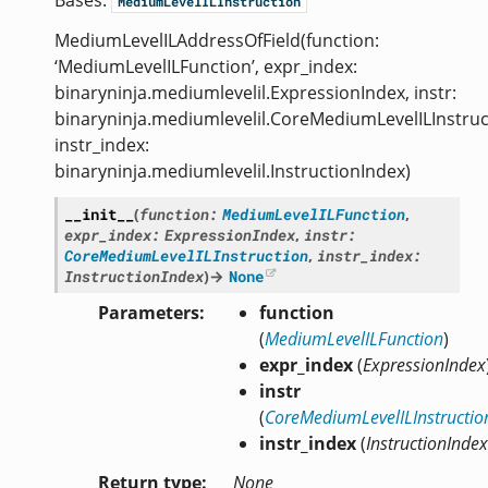
Bases:
MediumLevelILInstruction
MediumLevelILAddressOfField(function:
‘MediumLevelILFunction’, expr_index:
binaryninja.mediumlevelil.ExpressionIndex, instr:
binaryninja.mediumlevelil.CoreMediumLevelILInstruc
instr_index:
binaryninja.mediumlevelil.InstructionIndex)
__init__
(
function
:
MediumLevelILFunction
,
expr_index
:
ExpressionIndex
,
instr
:
CoreMediumLevelILInstruction
,
instr_index
:
InstructionIndex
)
→
None
Parameters
function
(
MediumLevelILFunction
)
expr_index
(
ExpressionIndex
instr
(
CoreMediumLevelILInstructio
instr_index
(
InstructionIndex
Return type
None