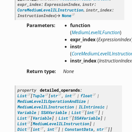
expr_index
:
ExpressionIndex
,
instr
:
CoreMediumLevelILInstruction
,
instr_index
:
InstructionIndex
)
→
None
Parameters
function
(
MediumLevelILFunction
)
expr_index
(
ExpressionIndex
instr
(
CoreMediumLevelILInstructio
instr_index
(
InstructionIndex
Return type
None
property
detailed_operands
:
List
[
Tuple
[
str
,
int
|
float
|
MediumLevelILOperationAndSize
|
MediumLevelILInstruction
|
ILIntrinsic
|
Variable
|
SSAVariable
|
List
[
int
]
|
List
[
Variable
]
|
List
[
SSAVariable
]
|
List
[
MediumLevelILInstruction
]
|
Dict
[
int
,
int
]
|
ConstantData
,
str
]
]