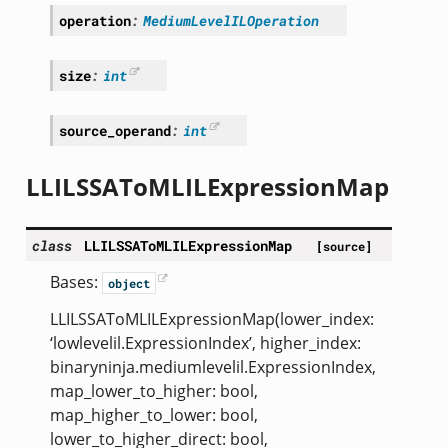
operation
:
MediumLevelILOperation
size
:
int
source_operand
:
int
LLILSSAToMLILExpressionMap
class
LLILSSAToMLILExpressionMap
[source]
Bases:
object
LLILSSAToMLILExpressionMap(lower_index:
‘lowlevelil.ExpressionIndex’, higher_index:
binaryninja.mediumlevelil.ExpressionIndex,
map_lower_to_higher: bool,
map_higher_to_lower: bool,
lower_to_higher_direct: bool,